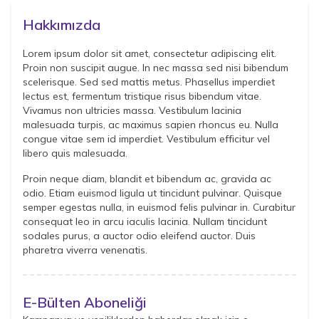
Hakkımızda
Lorem ipsum dolor sit amet, consectetur adipiscing elit.
Proin non suscipit augue. In nec massa sed nisi bibendum
scelerisque. Sed sed mattis metus. Phasellus imperdiet
lectus est, fermentum tristique risus bibendum vitae.
Vivamus non ultricies massa. Vestibulum lacinia
malesuada turpis, ac maximus sapien rhoncus eu. Nulla
congue vitae sem id imperdiet. Vestibulum efficitur vel
libero quis malesuada.
Proin neque diam, blandit et bibendum ac, gravida ac
odio. Etiam euismod ligula ut tincidunt pulvinar. Quisque
semper egestas nulla, in euismod felis pulvinar in. Curabitur
consequat leo in arcu iaculis lacinia. Nullam tincidunt
sodales purus, a auctor odio eleifend auctor. Duis
pharetra viverra venenatis.
E-Bülten Aboneliği