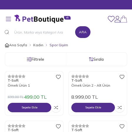
100 TL ve Üzeri Alışverişlerinizde Kargo Bedava!
Favorilerim
Hesabım
ARA
Ana Sayfa
Kadın
Spor Giyim
Filtrele
Sırala
4
%
Yeni
29
İndirim
T-Soft
T-Soft
Örnek Ürün 1
Örnek Ürün 2 - Alt Ürün
499,00
TL
8.999,00
TL
699,00
TL
Sepete Ekle
Sepete Ekle
Yeni
T-Soft
T-Soft